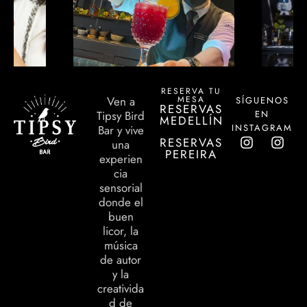
RESERVA TU
MESA
Ven a
SÍGUENOS
RESERVAS
EN
Tipsy Bird
MEDELLÍN
INSTAGRAM
Bar y vive
RESERVAS
una
PEREIRA
experien
cia
sensorial
donde el
buen
licor, la
música
de autor
y la
creativida
d de