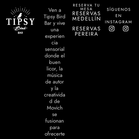
RESERVA TU
MESA
Ven a
SÍGUENOS
RESERVAS
EN
Tipsy Bird
MEDELLÍN
INSTAGRAM
Bar y vive
RESERVAS
una
PEREIRA
experien
cia
sensorial
donde el
buen
licor, la
música
de autor
y la
creativida
d de
Movich
se
fusionan
para
ofrecerte