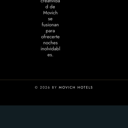
creativida
d de
Movich
se
fusionan
para
ofrecerte
noches
inolvidabl
es.
© 2026 BY
MOVICH HOTELS