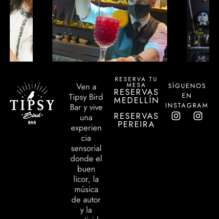
RESERVA TU
MESA
Ven a
SÍGUENOS
RESERVAS
EN
Tipsy Bird
MEDELLÍN
INSTAGRAM
Bar y vive
RESERVAS
una
PEREIRA
experien
cia
sensorial
donde el
buen
licor, la
música
de autor
y la