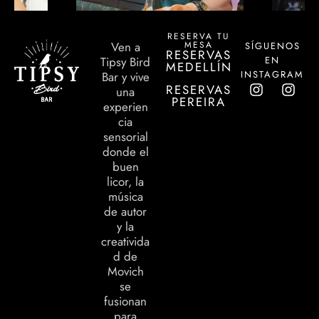
RESERVA TU
MESA
Ven a
SÍGUENOS
RESERVAS
EN
Tipsy Bird
MEDELLÍN
INSTAGRAM
Bar y vive
RESERVAS
una
PEREIRA
experien
cia
sensorial
donde el
buen
licor, la
música
de autor
y la
creativida
d de
Movich
se
fusionan
para