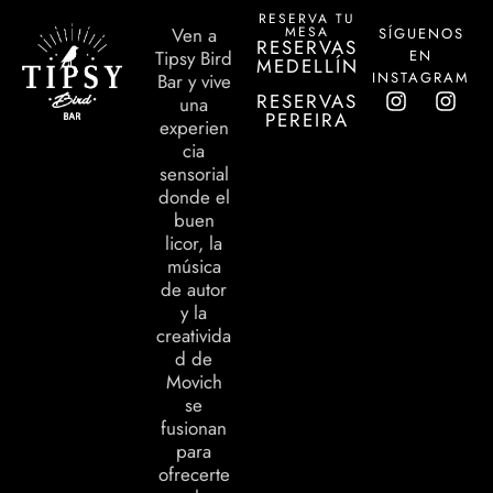
RESERVA TU
MESA
Ven a
SÍGUENOS
RESERVAS
EN
Tipsy Bird
MEDELLÍN
INSTAGRAM
Bar y vive
RESERVAS
una
PEREIRA
experien
cia
sensorial
donde el
buen
licor, la
música
de autor
y la
creativida
d de
Movich
se
fusionan
para
ofrecerte