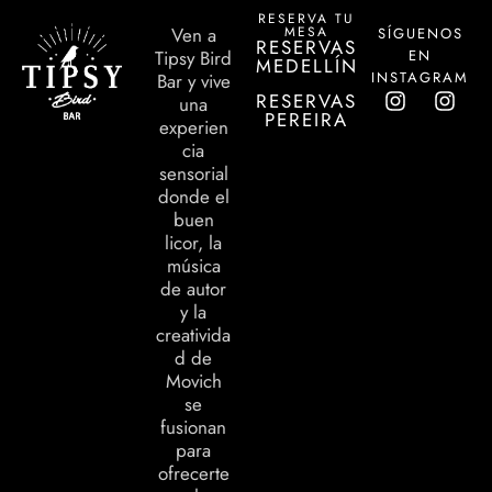
RESERVA TU
MESA
Ven a
SÍGUENOS
RESERVAS
EN
Tipsy Bird
MEDELLÍN
INSTAGRAM
Bar y vive
RESERVAS
una
PEREIRA
experien
cia
sensorial
donde el
buen
licor, la
música
de autor
y la
creativida
d de
Movich
se
fusionan
para
ofrecerte