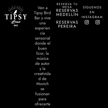
RESERVA TU
MESA
Ven a
SÍGUENOS
RESERVAS
EN
Tipsy Bird
MEDELLÍN
INSTAGRAM
Bar y vive
RESERVAS
una
PEREIRA
experien
cia
sensorial
donde el
buen
licor, la
música
de autor
y la
creativida
d de
Movich
se
fusionan
para
ofrecerte