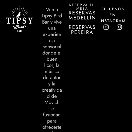
RESERVA TU
MESA
Ven a
SÍGUENOS
RESERVAS
EN
Tipsy Bird
MEDELLÍN
INSTAGRAM
Bar y vive
RESERVAS
una
PEREIRA
experien
cia
sensorial
donde el
buen
licor, la
música
de autor
y la
creativida
d de
Movich
se
fusionan
para
ofrecerte