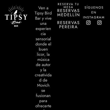
RESERVA TU
MESA
Ven a
SÍGUENOS
RESERVAS
EN
Tipsy Bird
MEDELLÍN
INSTAGRAM
Bar y vive
RESERVAS
una
PEREIRA
experien
cia
sensorial
donde el
buen
licor, la
música
de autor
y la
creativida
d de
Movich
se
fusionan
para
ofrecerte