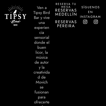
RESERVA TU
MESA
Ven a
SÍGUENOS
RESERVAS
EN
Tipsy Bird
MEDELLÍN
INSTAGRAM
Bar y vive
RESERVAS
una
PEREIRA
experien
cia
sensorial
donde el
buen
licor, la
música
de autor
y la
creativida
d de
Movich
se
fusionan
para
ofrecerte