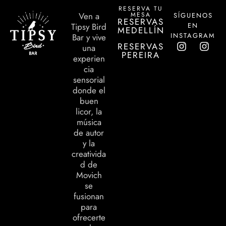
RESERVA TU
MESA
Ven a
SÍGUENOS
RESERVAS
EN
Tipsy Bird
MEDELLÍN
INSTAGRAM
Bar y vive
RESERVAS
una
PEREIRA
experien
cia
sensorial
donde el
buen
licor, la
música
de autor
y la
creativida
d de
Movich
se
fusionan
para
ofrecerte