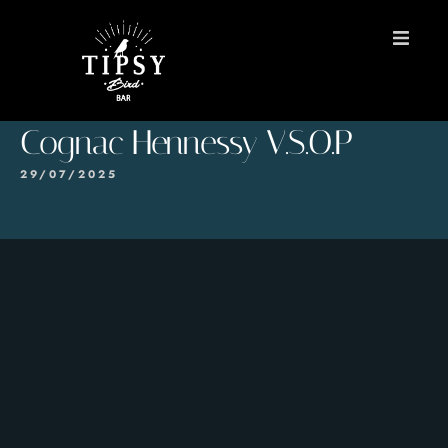
INICIO
Cognac Hennessy V.S.O.P
MENÚS
29/07/2025
Reservas
Contacto
EN