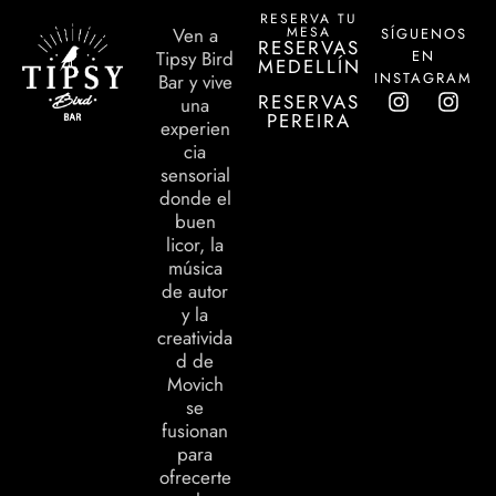
RESERVA TU
MESA
Ven a
SÍGUENOS
RESERVAS
EN
Tipsy Bird
MEDELLÍN
INSTAGRAM
Bar y vive
RESERVAS
una
PEREIRA
experien
cia
sensorial
donde el
buen
licor, la
música
de autor
y la
creativida
d de
Movich
se
fusionan
para
ofrecerte