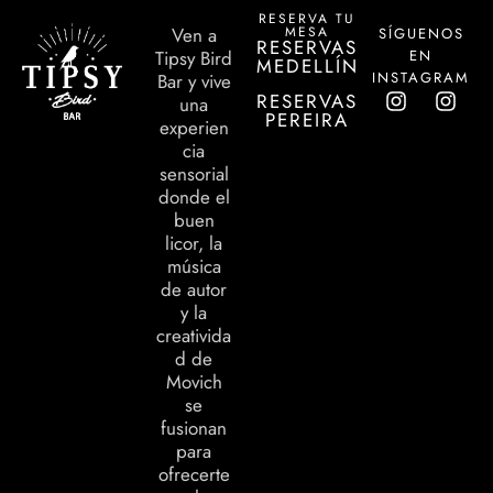
RESERVA TU
MESA
Ven a
SÍGUENOS
RESERVAS
EN
Tipsy Bird
MEDELLÍN
INSTAGRAM
Bar y vive
RESERVAS
una
PEREIRA
experien
cia
sensorial
donde el
buen
licor, la
música
de autor
y la
creativida
d de
Movich
se
fusionan
para
ofrecerte