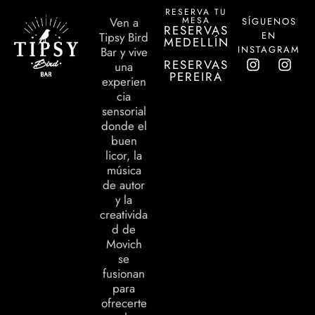
RESERVA TU
MESA
Ven a
SÍGUENOS
RESERVAS
EN
Tipsy Bird
MEDELLÍN
INSTAGRAM
Bar y vive
RESERVAS
una
PEREIRA
experien
cia
sensorial
donde el
buen
licor, la
música
de autor
y la
creativida
d de
Movich
se
fusionan
para
ofrecerte