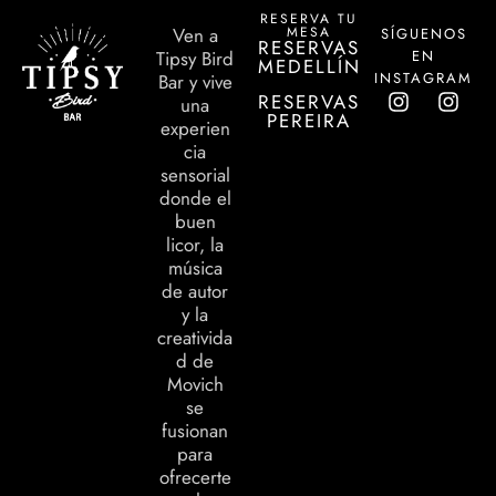
RESERVA TU
MESA
Ven a
SÍGUENOS
RESERVAS
EN
Tipsy Bird
MEDELLÍN
INSTAGRAM
Bar y vive
RESERVAS
una
PEREIRA
experien
cia
sensorial
donde el
buen
licor, la
música
de autor
y la
creativida
d de
Movich
se
fusionan
para
ofrecerte