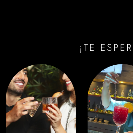
¡TE ESPE