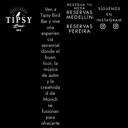
RESERVA TU
MESA
Ven a
SÍGUENOS
RESERVAS
EN
Tipsy Bird
MEDELLÍN
INSTAGRAM
Bar y vive
RESERVAS
una
PEREIRA
experien
cia
sensorial
donde el
buen
licor, la
música
de autor
y la
creativida
d de
Movich
se
fusionan
para
ofrecerte