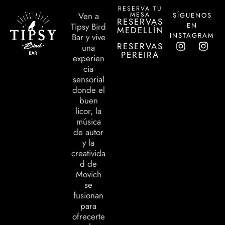
RESERVA TU
MESA
Ven a
SÍGUENOS
RESERVAS
EN
Tipsy Bird
MEDELLÍN
INSTAGRAM
Bar y vive
RESERVAS
una
PEREIRA
experien
cia
sensorial
donde el
buen
licor, la
música
de autor
y la
creativida
d de
Movich
se
fusionan
para
ofrecerte