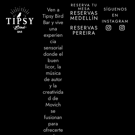
RESERVA TU
MESA
Ven a
SÍGUENOS
RESERVAS
EN
Tipsy Bird
MEDELLÍN
INSTAGRAM
Bar y vive
RESERVAS
una
PEREIRA
experien
cia
sensorial
donde el
buen
licor, la
música
de autor
y la
creativida
d de
Movich
se
fusionan
para
ofrecerte