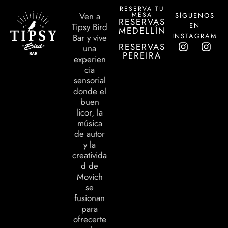
RESERVA TU
MESA
Ven a
SÍGUENOS
RESERVAS
EN
Tipsy Bird
MEDELLÍN
INSTAGRAM
Bar y vive
RESERVAS
una
PEREIRA
experien
cia
sensorial
donde el
buen
licor, la
música
de autor
y la
creativida
d de
Movich
se
fusionan
para
ofrecerte